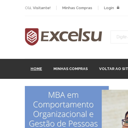
Olá,
Visitante
!
Minhas Compras
Login
HOME
MINHAS COMPRAS
VOLTAR AO SI