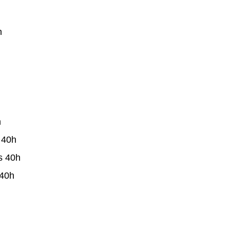
h
h
 40h
s 40h
 40h