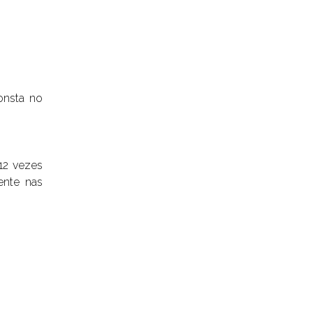
onsta no
12 vezes
ente nas