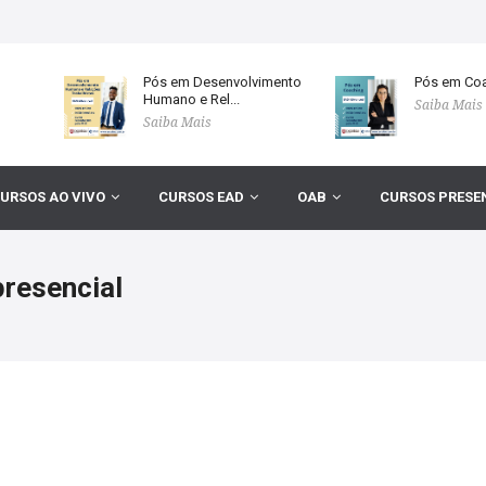
Pós em Desenvolvimento
Pós em Coa
Humano e Rel...
Saiba Mais
Saiba Mais
URSOS AO VIVO
CURSOS EAD
OAB
CURSOS PRESE
resencial